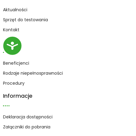
Aktualności
Sprzęt do testowania
Kontakt
OWiT
D
o
s
Beneficjenci
t
ę
Rodzaje niepełnosprawności
p
Procedury
n
o
Informacje
ś
ć
Deklaracja dostępności
Załączniki do pobrania