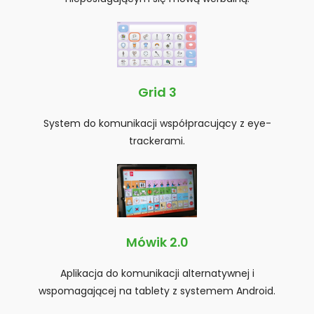
e
m
u
ł
a
Grid 3
t
w
System do komunikacji współpracujący z eye-
i
trackerami.
e
ń
d
o
s
t
Mówik 2.0
ę
Aplikacja do komunikacji alternatywnej i
p
wspomagającej na tablety z systemem Android.
u
.