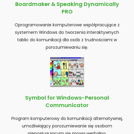
Boardmaker & Speaking Dynamically
r
PRO
n
e
Oprogramowanie komputerowe współpracujące z
t
systemem Windows do tworzenia interaktywnych
o
tablic do komunikacji dla osób z trudnościami w
w
porozumiewaniu się.
a
z
a
w
i
e
r
Symbol for Windows-Personal
a
Communicator
s
y
Program komputerowy do komunikacji alternatywnej,
s
umożliwiający porozumiewanie się osobom
t
nieposługującym się mową werbalną.