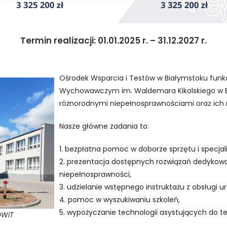
n
u
?
Termin realizacji: 01.01.2025 r. – 31.12.2027 r.
Ośrodek Wsparcia i Testów w Białymstoku funk
Wychowawczym im. Waldemara Kikolskiego w 
różnorodnymi niepełnosprawnościami oraz ich 
Nasze główne
zad
ania to:
1. bezpłatna pomoc w doborze sprzętu i specj
2. prezentacja dostępnych rozwiązań dedyko
niepełnosprawności,
3. udzielanie wstępnego instruktażu z obsługi 
4. pomoc w wyszukiwaniu szkoleń,
5. wypożyczanie technologii asystujących do 
OWiT