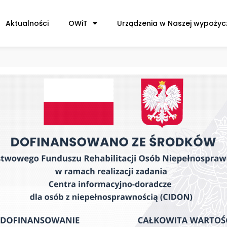
a
j
Aktualności
OWiT
Urządzenia w Naszej wypożyc
ą
c
z
y
t
n
i
k
ó
w
e
k
r
a