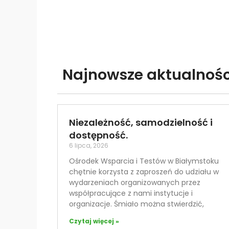
e
m
u
ł
a
Najnowsze aktualnośc
t
w
i
e
Niezależność, samodzielność i
ń
dostępność.
d
6 lipca, 2026
o
Ośrodek Wsparcia i Testów w Białymstoku
s
chętnie korzysta z zaproszeń do udziału w
t
wydarzeniach organizowanych przez
ę
współpracujące z nami instytucje i
p
organizacje. Śmiało można stwierdzić,
u
Czytaj więcej »
.