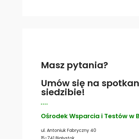
t
o
w
ą
d
l
a
o
Masz pytania?
s
ó
Umów się na spotkan
b
siedzibie!
n
i
e
Ośrodek Wsparcia i Testów w 
d
o
ul. Antoniuk Fabryczny 40
w
15-741 Białystok