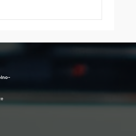
olno-
ze