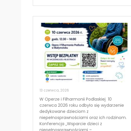
N
a
c
i
ś
n
i
j
k
l
a
w
13 czerwca, 2026
i
W Operze i Filharmonii Podlaskiej 10
s
czerwca 2026 roku odbyło się wydarzenie
z
dedykowane dzieciom z
e
niepełnosprawnościami oraz ich rodzinom.
C
Konferencja „Wsparcie dzieci z
o
niepełnosprawnościami –