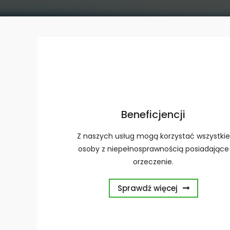
s
o
w
a
ć
s
t
r
Beneficjencji
o
n
Z naszych usług mogą korzystać wszystkie
ę
osoby z niepełnosprawnością posiadające
i
orzeczenie.
n
t
Sprawdź więcej
e
r
n
e